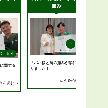
痛み
0代 女性
「バネ指と肩の痛みが楽にな
域に関する
肘の痛
りました！」
投げら
た！
続きを読む
きを読む