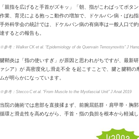
「親指を広げると手首がズキッ」「朝、指がこわばってボタン
作業、育児による抱っこ動作の増加で、ドケルバン病・ばね指
手外科学会の統計では、ドケルバン病の有病率は一般人口で約0.
達するとの報告も。
※参考：Walker CK et al. “Epidemiology of de Quervain Tenosynovitis” J Hand
腱鞘炎は「指の使いすぎ」が原因と思われがちですが、最新研
ァシア）が 高密度化し滑走不全 を起こすことで、腱と腱鞘
ムが明らかになっています。
※参考：Stecco C et al. “From Muscle to the Myofascial Unit” J Anat 2019
当院の施術では患部を直接揉まず、前腕屈筋群・肩甲帯・胸郭
循環と滑走性を高めながら、手首・指の負担を根本から軽減し