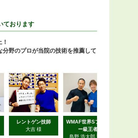
いております
上！
な分野のプロが当院の技術を推薦して
レントゲン技師
WMAF世界Sフェザ
大吉 様
ー級王者
山
島野 浩太郎 選手