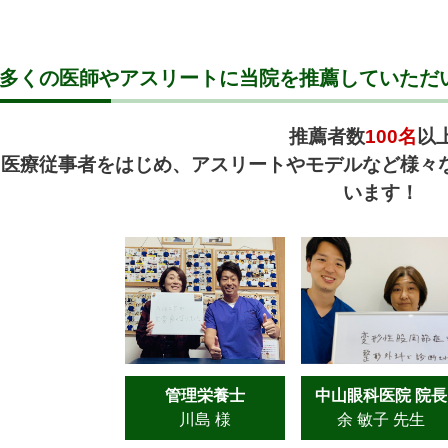
多くの医師やアスリートに当院を推薦していただ
推薦者数
100名
以
医療従事者をはじめ、アスリートやモデルなど様々
います！
管理栄養士
中山眼科医院 院長
川島 様
余 敏子 先生