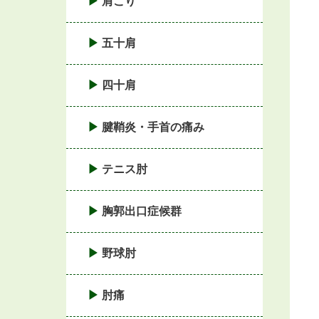
肩こり
五十肩
四十肩
腱鞘炎・手首の痛み
テニス肘
胸郭出口症候群
野球肘
肘痛