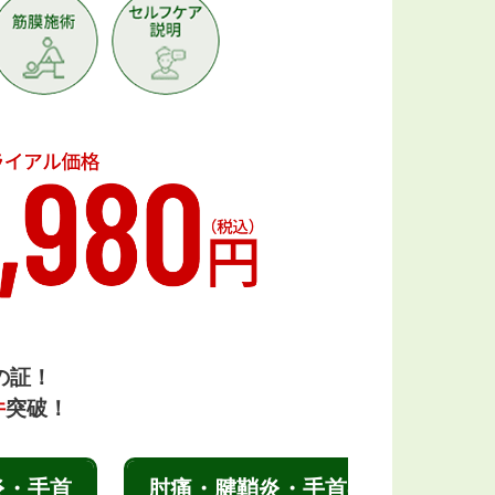
の証！
件
突破！
炎・手首
肘痛・腱鞘炎・手首の
肘痛