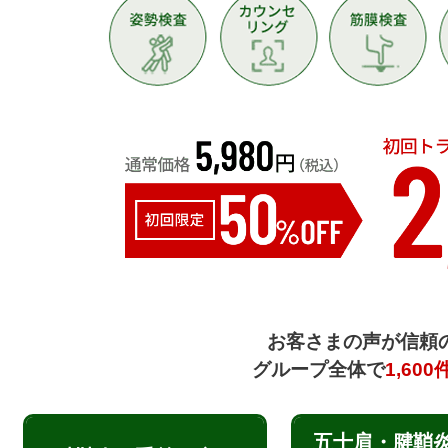
お客さまの声が信頼
グループ全体で
1,600
五十肩・腱鞘