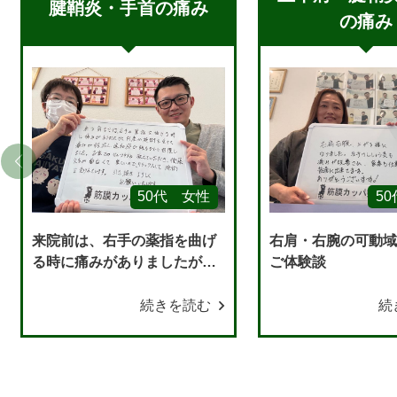
腱鞘炎・手首の痛み
の痛み
50代 女性
5
来院前は、右手の薬指を曲げ
右肩・右腕の可動
る時に痛みがありましたが、
ご体験談
何度か施術を受けて痛みが軽
減し、違和感が残る程度にな
続きを読む
続
ってきました。