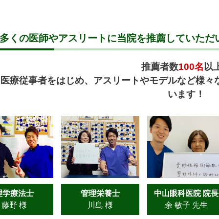
多くの医師やアスリートに当院を推薦していただ
推薦者数
100名
以
医療従事者をはじめ、アスリートやモデルなど様々
います！
理学療法士
管理栄養士
中山眼科医院 院長
藤野 様
川島 様
余 敏子 先生