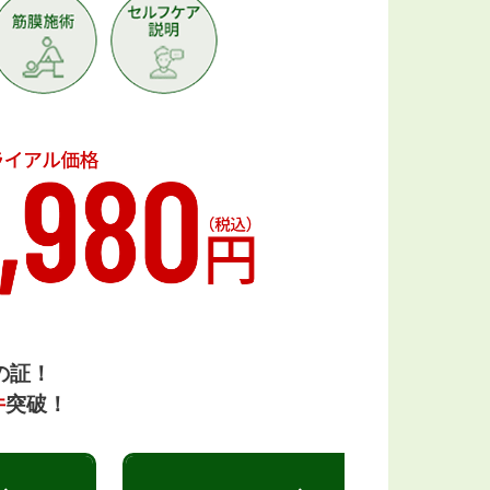
の証！
件
突破！