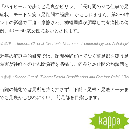
「ハイヒールで歩くと足裏がビリッ」「長時間の立ち仕事で足
症状、モートン病（足趾間神経腫） かもしれません。第3 − 
ントの影響で圧迫・摩擦され、神経周膜が肥厚して有痛性の偽腫
例、40 〜 60 歳女性に多いとされます。
※参考：Thomson CE et al. “Morton’s Neuroma—Epidemiology and Aetiology” 
近年の解剖学的研究では、趾間神経だけでなく前足部を覆う足
障害が神経へのせん断負荷を増幅し、痛みと足趾間の灼熱感を
※参考：Stecco C et al. “Plantar Fascia Densification and Forefoot Pain” J B
当院の施術では局所を強く押さず、下腿・足根・足底アーチま
でも足裏がしびれにくい」 前足部を目指します。