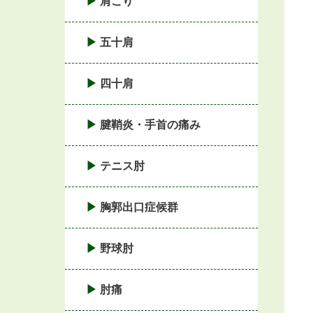
肩こり
五十肩
四十肩
腱鞘炎・手首の痛み
テニス肘
胸郭出口症候群
野球肘
肘痛