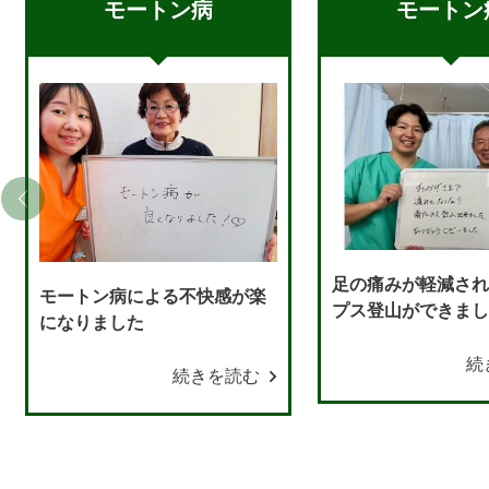
モートン病
モートン
足の痛みが軽減さ
モートン病による不快感が楽
プス登山ができま
になりました
続
続きを読む