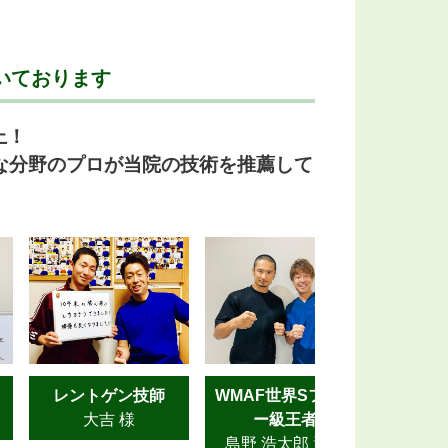
いております
上！
な分野のプロが当院の技術を推薦して
レントゲン技師
WMAF世界Sフェザ
大吉 様
ー級王者
山
島野 浩太郎 選手