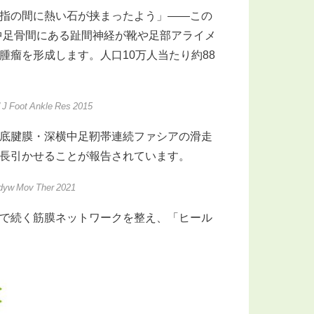
指の間に熱い石が挟まったよう」――この
4中足骨間にある趾間神経が靴や足部アライメ
瘤を形成します。人口10万人当たり約88
J Foot Ankle Res 2015
底腱膜・深横中足靭帯連続ファシアの滑走
長引かせることが報告されています。
odyw Mov Ther 2021
で続く筋膜ネットワークを整え、「ヒール