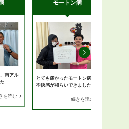
病
モートン病
れ、南アル
とても痛かったモートン病の
最初に
した
不快感が和らいできました。
きまし
きを読む
続きを読む