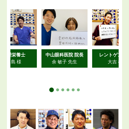
管理栄養士
中山眼科医院 院長
レントゲン技
川島 様
余 敏子 先生
大吉 様