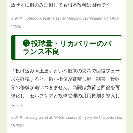
放せずに肘のみ注射しても根本改善は困難です.
※参考：Stecco A et al. “Fascial Mapping Techniques” Clin Ana
t 2020
❸ 投球量・リカバリーのバ
ランス不良
「投げ込み＝上達」という旧来の思考で回復フェー
ズを軽視すると、微小損傷が蓄積し腱・靱帯・骨軟
骨の修復が追いつきません。当院は負荷と回復を可
視化し、セルフケアと投球管理の汎用原則を導入し
ます。
※参考：Fleisig GS et al. “Pitch Counts & Injury Risk” Sports Hea
lth 2021