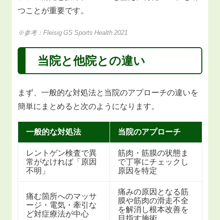
つことが重要です。
※参考：Fleisig GS Sports Health 2021
当院と他院との違い
まず、一般的な対処法と当院のアプローチの違いを
簡単にまとめると次のようになります。
一般的な対処法
当院のアプローチ
レントゲン検査で異
筋肉・筋膜の状態ま
常がなければ「原因
で丁寧にチェックし
不明」
原因を特定
痛みの原因となる筋
痛む箇所へのマッサ
膜や筋肉の滑走不全
ージ・電気・牽引な
を解消し根本改善を
ど対症療法が中心
目指す施術