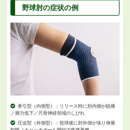
野球肘の症状の例
牽引型（内側型）：リリース時に肘内側が鋭痛
／握力低下／尺骨神経領域のしびれ
圧迫型（外側型）：投球後に肘外側が張り伸展
制限／キャッチボール開始で疼痛再燃