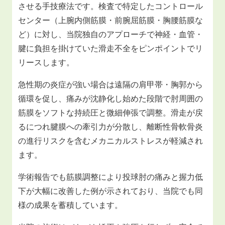
させる手技療法です。検査で特定したコントロール
センター（上腕内側筋膜・前腕屈筋膜・胸腰筋膜な
ど）に対し、当院独自のアプローチで神経・血管・
腱に負担を掛けていた滑走不全をピンポイントでリ
リースします。
急性期の炎症が強い場合は遠隔の肩甲帯・胸郭から
循環を促し、痛みが沈静化し始めた段階で肘周囲の
筋膜をソフトな持続圧と微細伸張で調整。滑走が戻
るにつれ腱膜への牽引力が分散し、離断性骨軟骨炎
の進行リスクを含むメカニカルストレスが軽減され
ます。
学術報告でも筋膜調整により投球肘の痛みと握力低
下が大幅に改善した例が示されており、当院でも同
様の成果を蓄積しています。