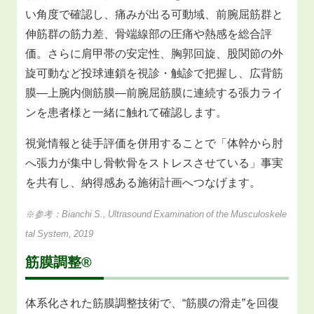
い角度で確認し、痛みが出る可動域、前腕屈筋群と
伸筋群の筋力差、骨端線部の圧痛や熱感を総合評
価。さらに肩甲帯の安定性、胸郭回旋、股関節の外
旋可動など投球連鎖を視診・触診で把握し、広背筋
膜—上腕内側筋膜—前腕屈筋膜に連続する張力ライ
ンを患者様と一緒に触れて確認します。
視覚情報と徒手評価を併用することで「体幹から肘
へ張力が集中し骨軟骨をストレスさせている」事実
を共有し、納得感ある施術計画へつなげます。
※参考：Bianchi S., Ultrasound Examination of the Musculoskele
tal System, 2019
筋膜調整®
体系化された筋膜調整技術で、“筋膜の滑走”を回復