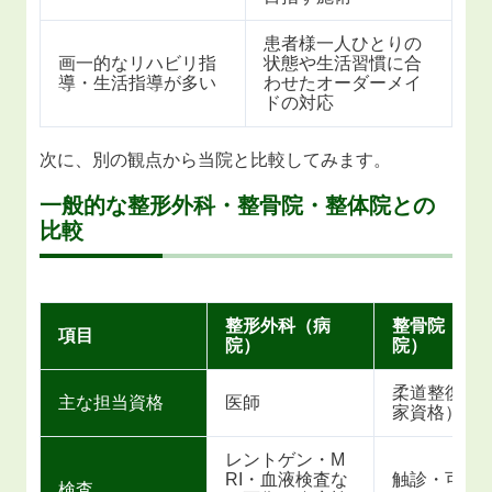
患者様一人ひとりの
画一的なリハビリ指
状態や生活習慣に合
導・生活指導が多い
わせたオーダーメイ
ドの対応
次に、別の観点から当院と比較してみます。
一般的な整形外科・整骨院・整体院との
比較
整形外科（病
整骨院（接
項目
院）
院）
柔道整復師
主な担当資格
医師
家資格）
レントゲン・M
RI・血液検査な
触診・可動
検査