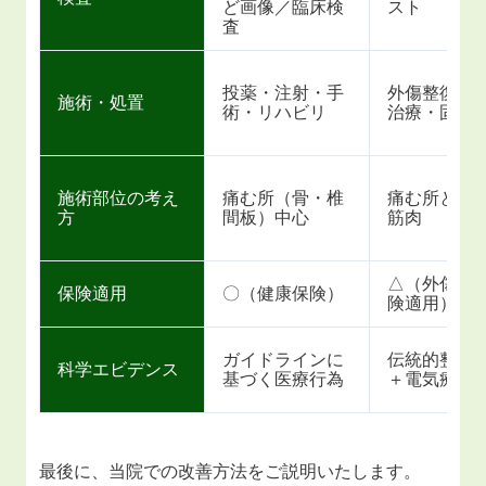
ど画像／臨床検
スト
査
投薬・注射・手
外傷整復・
施術・処置
術・リハビリ
治療・固定
施術部位の考え
痛む所（骨・椎
痛む所と周
方
間板）中心
筋肉
△（外傷の
保険適用
〇（健康保険）
険適用）
ガイドラインに
伝統的整復
科学エビデンス
基づく医療行為
＋電気療法
最後に、当院での改善方法をご説明いたします。