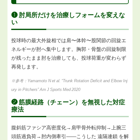
❶ 肘局所だけを治療しフォームを変えな
い
投球時の最大外旋相では肩〜体幹〜股関節の回旋エ
ネルギーが肘へ集中します。胸郭・骨盤の回旋制限
が残ったまま肘を治療しても、投球荷重が変わらず
再発します。
※参考：Yamamoto N et al. “Trunk Rotation Deficit and Elbow Inj
ury in Pitchers” Am J Sports Med 2020
❷ 筋膜経路（チェーン）を無視した対症
療法
腹斜筋ファシア高密度化→肩甲骨外転抑制→上腕三
頭筋過負荷→肘内側牽引――こうした 遠隔連鎖 を解