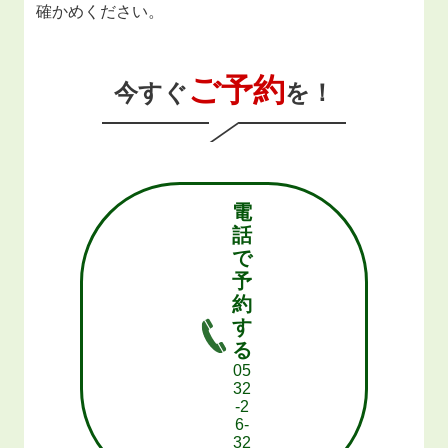
確かめください。
ご予約
今すぐ
を！
電
話
で
予
約
す
る
05
32
-2
6-
32