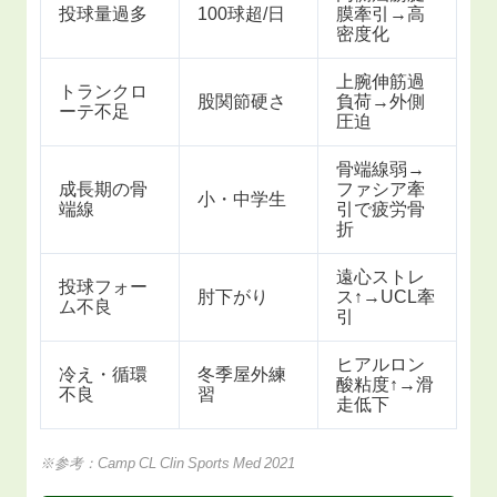
投球量過多
100球超/日
膜牽引→高
密度化
上腕伸筋過
トランクロ
股関節硬さ
負荷→外側
ーテ不足
圧迫
骨端線弱→
成長期の骨
ファシア牽
小・中学生
端線
引で疲労骨
折
遠心ストレ
投球フォー
肘下がり
ス↑→UCL牽
ム不良
引
ヒアルロン
冷え・循環
冬季屋外練
酸粘度↑→滑
不良
習
走低下
※参考：Camp CL Clin Sports Med 2021