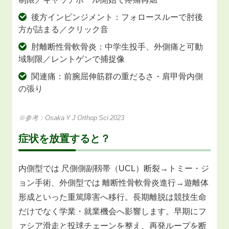
後方インピンジメント：フォロースルーで肘後
方が詰まる／クリック音
肘離断性骨軟骨炎：中学生投手、外側痛と可動
域制限／レントゲンで捕捉像
関連痛：前腕屈伸筋群の重だるさ・肩甲骨内側
の張り
※参考：Osaka Y J Orthop Sci 2023
症状を放置すると？
内側型では 尺側側副靱帯（UCL）断裂→トミー・ジ
ョン手術、外側型では 離断性骨軟骨炎進行→遊離体
形成といった重篤障害へ移行。長期離脱は競技生命
だけでなく学業・就業機会へ影響します。早期にフ
ァシア滑走と投球チェーンを整え、再発ループを断