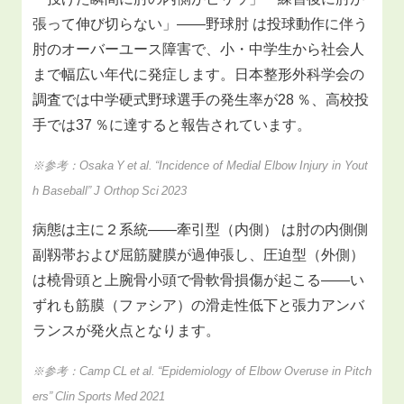
張って伸び切らない」――野球肘 は投球動作に伴う
肘のオーバーユース障害で、小・中学生から社会人
まで幅広い年代に発症します。日本整形外科学会の
調査では中学硬式野球選手の発生率が28 ％、高校投
手では37 ％に達すると報告されています。
※参考：Osaka Y et al. “Incidence of Medial Elbow Injury in Yout
h Baseball” J Orthop Sci 2023
病態は主に２系統――牽引型（内側） は肘の内側側
副靱帯および屈筋腱膜が過伸張し、圧迫型（外側）
は橈骨頭と上腕骨小頭で骨軟骨損傷が起こる――い
ずれも筋膜（ファシア）の滑走性低下と張力アンバ
ランスが発火点となります。
※参考：Camp CL et al. “Epidemiology of Elbow Overuse in Pitch
ers” Clin Sports Med 2021