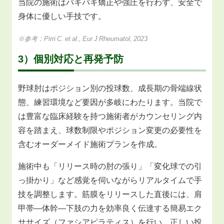
当院の施術はバキバキ矯正や強圧を行わず、安全で
身体に優しい手技です。
※参考：Pirri C. et al., Eur J Rheumatol, 2023
3）個別対応と再発予防
野球肘はポジション別の投球数、成長期の骨端線状
態、練習環境など要因が多岐にわたります。当院で
は豊富な臨床経験を持つ施術者がカウンセリング内
容を踏まえ、球数制限やポジション変更の必要性を
含むオーダーメイド施術プランを作成。
施術中も「リリース時の肘の張り」「変化球での引
っ掛かり」など感覚を伺いながらリアルタイムで手
技を調整します。筋膜をリリースした直後には、肩
甲帯―体幹―下肢の力を効率良く伝達する簡易エク
ササイズ（ファシアピラティス）を行い、正しい投