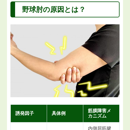
野球肘の原因とは？
筋膜障害メ
誘発因子
具体例
カニズム
内側屈筋腱