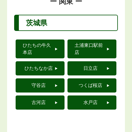
ー 関東 ー
茨城県
ひたちの牛久
土浦東口駅前
本店
店
ひたちなか店
日立店
守谷店
つくば桜店
古河店
水戸店