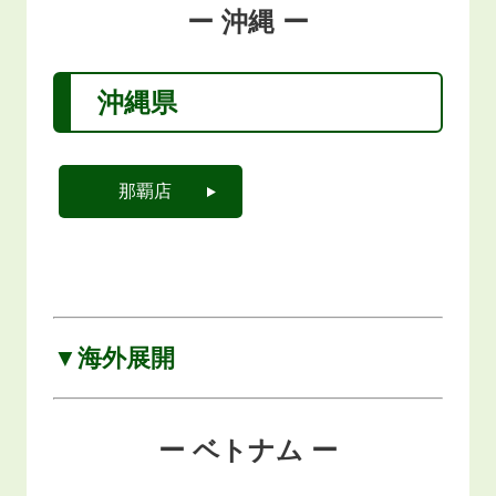
ー 沖縄 ー
沖縄県
那覇店
▼海外展開
ー ベトナム ー