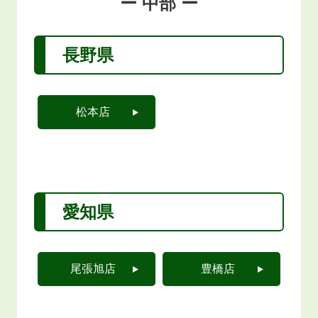
ー 中部 ー
長野県
松本店
愛知県
尾張旭店
豊橋店