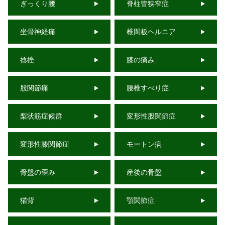
ぎっくり腰
脊柱管狭窄症
坐骨神経痛
椎間板ヘルニア
捻挫
膝の痛み
股関節痛
腰椎すべり症
梨状筋症候群
変形性股関節症
変形性膝関節症
モートン病
骨盤の歪み
産後の骨盤
猫背
顎関節症