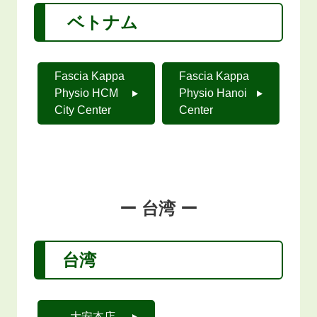
ベトナム
Fascia Kappa
Fascia Kappa
Physio HCM
Physio Hanoi
City Center
Center
ー 台湾 ー
台湾
大安本店