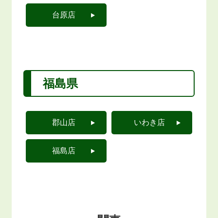
台原店
福島県
郡山店
いわき店
福島店