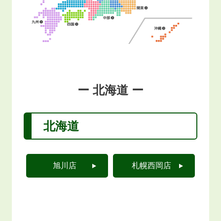
ー 北海道 ー
北海道
旭川店
札幌西岡店