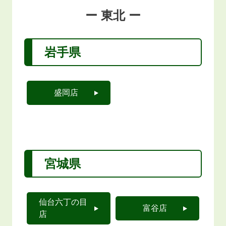
ー 東北 ー
岩手県
盛岡店
宮城県
仙台六丁の目
富谷店
店