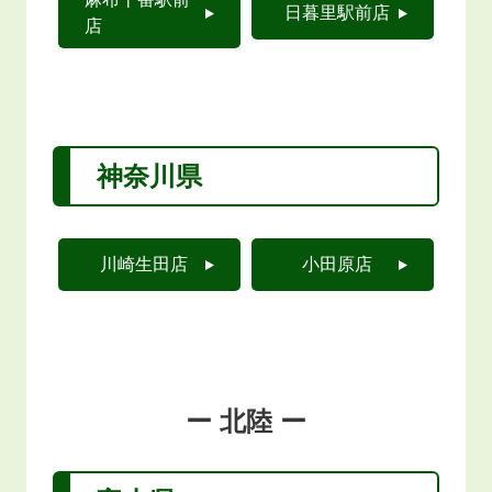
日暮里駅前店
店
神奈川県
川崎生田店
小田原店
ー 北陸 ー