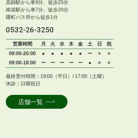
高師駅から車9分、徒歩25分
南栄駅から車7分、徒歩20分
曙町バス停から徒歩1分
0532-26-3250
営業時間
月
火
水
木
金
土
日
祝
09:00-20:00
●
●
●
●
●
ー
×
×
09:00-18:00
ー
ー
ー
ー
ー
●
×
×
最終受付時間：19:00（平日）/ 17:00（土曜）
休診：日曜祝日
店舗一覧