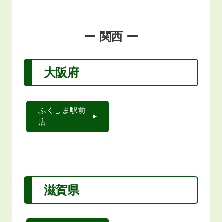
ー 関西 ー
大阪府
ふくしま駅前
店
滋賀県