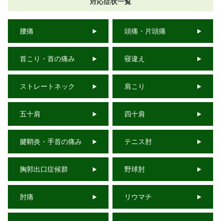
対応症状一覧
腰痛
頭痛・片頭痛
首こり・首の痛み
寝違え
ストレートネック
肩こり
五十肩
四十肩
腱鞘炎・手首の痛み
テニス肘
胸郭出口症候群
野球肘
肘痛
リウマチ