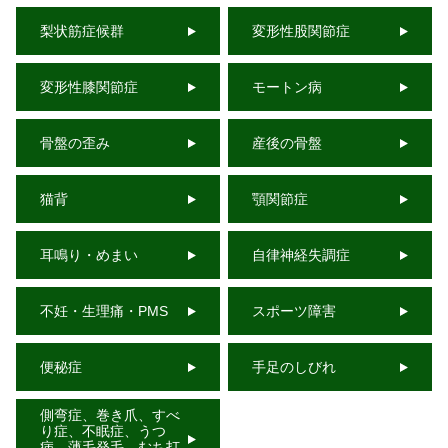
梨状筋症候群
変形性股関節症
変形性膝関節症
モートン病
骨盤の歪み
産後の骨盤
猫背
顎関節症
耳鳴り・めまい
自律神経失調症
不妊・生理痛・PMS
スポーツ障害
便秘症
手足のしびれ
側弯症、巻き爪、すべ
り症、不眠症、うつ
病、薄毛発毛、むち打