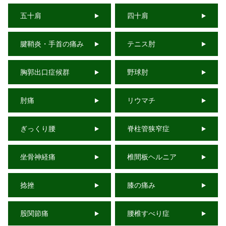
五十肩
四十肩
腱鞘炎・手首の痛み
テニス肘
胸郭出口症候群
野球肘
肘痛
リウマチ
ぎっくり腰
脊柱管狭窄症
坐骨神経痛
椎間板ヘルニア
捻挫
膝の痛み
股関節痛
腰椎すべり症