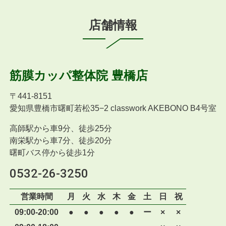
店舗情報
筋膜カッパ整体院
豊橋店
〒
441-8151
愛知県豊橋市曙町若松35−2 classwork AKEBONO B4号室
高師駅から車9分、徒歩25分
南栄駅から車7分、徒歩20分
曙町バス停から徒歩1分
0532-26-3250
営業時間
月
火
水
木
金
土
日
祝
09:00-20:00
●
●
●
●
●
ー
×
×