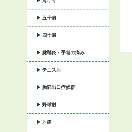
肩こり
五十肩
四十肩
腱鞘炎・手首の痛み
テニス肘
胸郭出口症候群
野球肘
肘痛