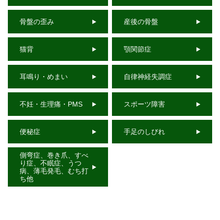
骨盤の歪み
産後の骨盤
猫背
顎関節症
耳鳴り・めまい
自律神経失調症
不妊・生理痛・PMS
スポーツ障害
便秘症
手足のしびれ
側弯症、巻き爪、すべ
り症、不眠症、うつ
病、薄毛発毛、むち打
ち他