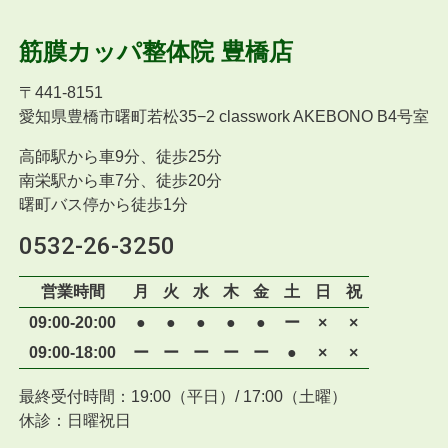
筋膜カッパ整体院
豊橋店
〒
441-8151
愛知県豊橋市曙町若松35−2 classwork AKEBONO B4号室
高師駅から車9分、徒歩25分
南栄駅から車7分、徒歩20分
曙町バス停から徒歩1分
0532-26-3250
営業時間
月
火
水
木
金
土
日
祝
09:00-20:00
●
●
●
●
●
ー
×
×
09:00-18:00
ー
ー
ー
ー
ー
●
×
×
最終受付時間：19:00（平日）/ 17:00（土曜）
休診：日曜祝日