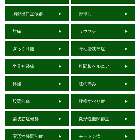
胸郭出口症候群
野球肘
肘痛
リウマチ
ぎっくり腰
脊柱管狭窄症
坐骨神経痛
椎間板ヘルニア
捻挫
膝の痛み
股関節痛
腰椎すべり症
梨状筋症候群
変形性股関節症
変形性膝関節症
モートン病