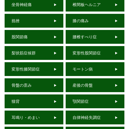
坐骨神経痛
椎間板ヘルニア
捻挫
膝の痛み
股関節痛
腰椎すべり症
梨状筋症候群
変形性股関節症
変形性膝関節症
モートン病
骨盤の歪み
産後の骨盤
猫背
顎関節症
耳鳴り・めまい
自律神経失調症