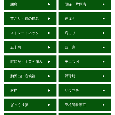
腰痛
頭痛・片頭痛
首こり・首の痛み
寝違え
ストレートネック
肩こり
五十肩
四十肩
腱鞘炎・手首の痛み
テニス肘
胸郭出口症候群
野球肘
肘痛
リウマチ
ぎっくり腰
脊柱管狭窄症